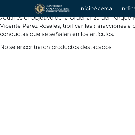
Ordenanza Visitas Parque 
Inicio
Acerca
Indic
¿Cual es el Objetivo de la Ordenanza del Parque 
de
Vicente Pérez Rosales, tipificar las infracciones 
conductas que se señalan en los artículos.
No se encontraron productos destacados.