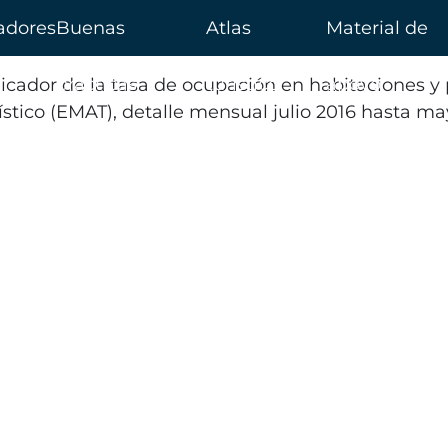
adores
Buenas
Atlas
Material de
prácticas
turístico
apoyo
dicador de la tasa de ocupación en habitaciones 
ístico (EMAT), detalle mensual julio 2016 hasta ma