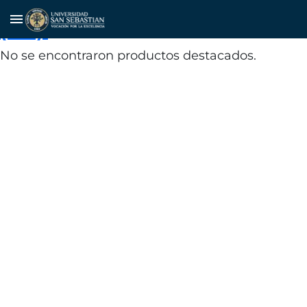
Instituto Nacional de Estadísticas
menu
(INE).
No se encontraron productos destacados.