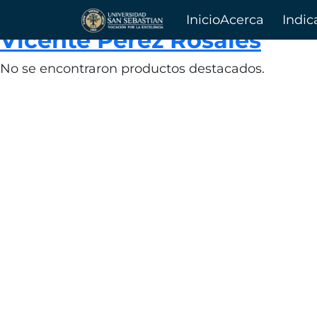
Municipalidad Puerto Var
Inicio
Acerca
Indic
Vicente Pérez Rosales
de
No se encontraron productos destacados.