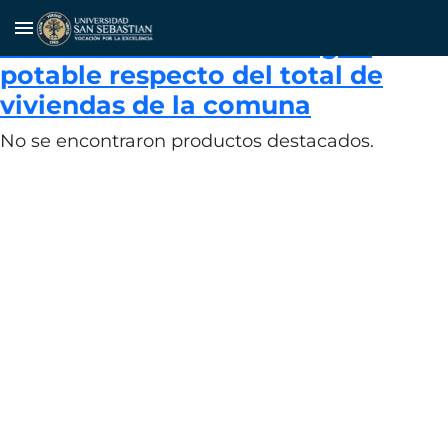
Porcentaje de viviendas
menu
conectadas a la red de agua
potable respecto del total de
viviendas de la comuna
No se encontraron productos destacados.