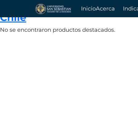
Herramientas específicas pa
Inicio
Acerca
Indic
Chile
de
No se encontraron productos destacados.