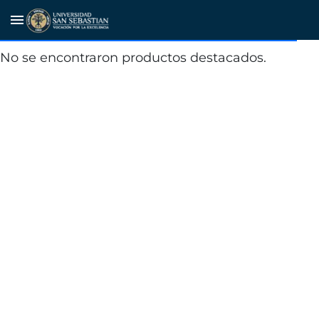
Ordenanza de visitas al Parque
menu
Nacional Vicente Pérez Rosales
No se encontraron productos destacados.