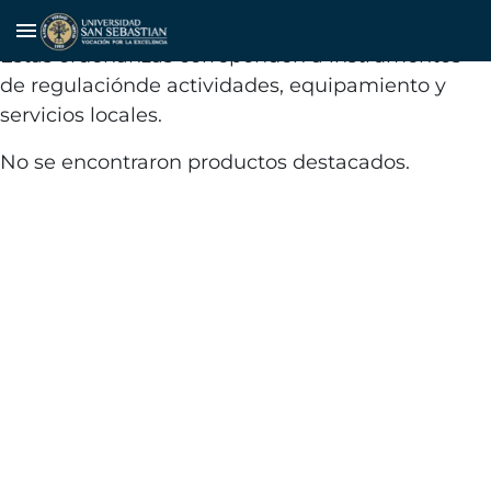
Ordenanzas municipales
menu
Estas ordenanzas correponden a instrumentos
de regulaciónde actividades, equipamiento y
servicios locales.
No se encontraron productos destacados.